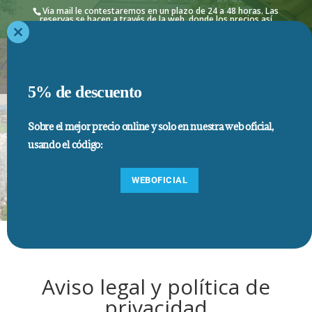
Via mail le contestaremos en un plazo de 24 a 48 horas. Las
reservas se hacen a través de la web, donde los precios así
como estancias mínimas, están actualizados
Close
this
module
5% de descuento
Sobre el mejor precio online y solo en nuestra web oficial,
Aviso legal y política de
usando el código:
privacidad
WEBOFICIAL
Aviso legal y política de
privacidad